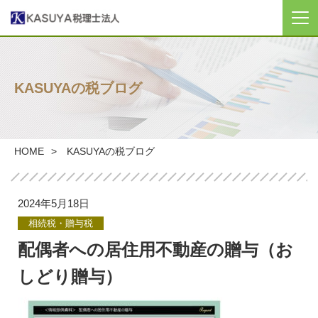
TOP
KASUYAの税ブログ
KASUYAについて
事務所のご紹介
HOME
KASUYAの税ブログ
サービスのご紹介
2024年5月18日
ブログ
相続税・贈与税
配偶者への居住用不動産の贈与（お
税計算
しどり贈与）
お問い合わせ