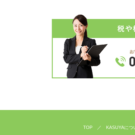
TOP
KASUYAにつ